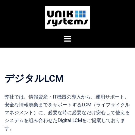
コ
ン
テ
ン
ツ
ト
へ
グ
ス
ル
キ
メ
ッ
ニ
プ
デジタルLCM
ュ
ー
弊社では、情報資産・IT機器の導入から、運用サポート、
安全な情報廃棄までをサポートするLCM（ライフサイクル
マネジメント）に、必要な時に必要なだけ安心して使える
システムを組み合わせたDigital LCMをご提案しておりま
す。