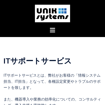
コ
ン
テ
ン
ツ
ト
へ
グ
ス
ル
キ
メ
ッ
ニ
プ
ITサポートサービス
ュ
ー
ITサポートサービスとは、弊社がお客様の「情報システム
担当、IT担当」となって、各種設定変更やトラブルのサポ
ートを致します。
また、機器導入や業務の効率化についての、コンサルティ