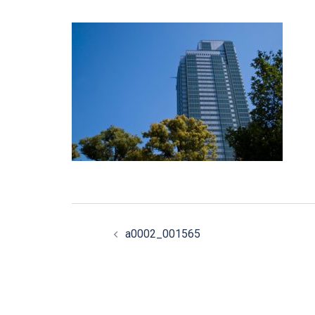
投
a0002_001565
稿
ナ
ビ