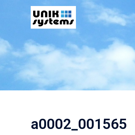
コ
ン
テ
ン
ツ
へ
ス
キ
ッ
プ
a0002_001565